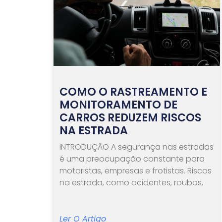
COMO O RASTREAMENTO E
MONITORAMENTO DE
CARROS REDUZEM RISCOS
NA ESTRADA
INTRODUÇÃO A segurança nas estradas
é uma preocupação constante para
motoristas, empresas e frotistas. Riscos
na estrada, como acidentes, roubos,
Ler O Artigo