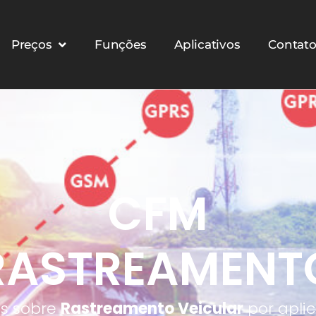
Preços
Funções
Aplicativos
Contat
CFM
RASTREAMENT
os sobre
Rastreamento Veicular
por aplic