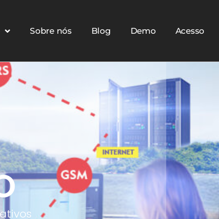
o
Sobre nós
Blog
Demo
Acesso
O
ativos