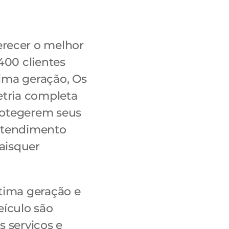
erecer o melhor
400 clientes
tima geração, Os
etria completa
protegerem seus
 atendimento
uaisquer
tima geração e
eículo são
 serviços e