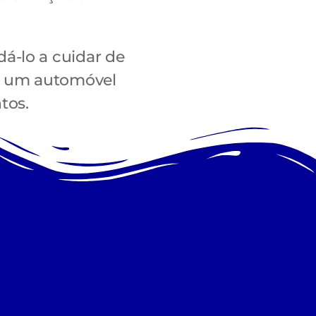
á-lo a cuidar de
de um automóvel
tos.