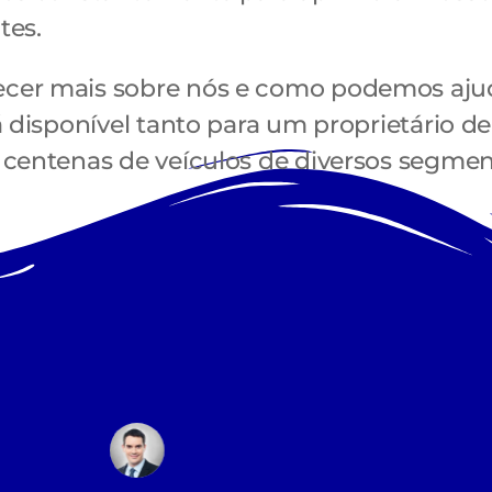
tes.
cer mais sobre nós e como podemos ajud
tá disponível tanto para um proprietário 
 centenas de veículos de diversos segmen